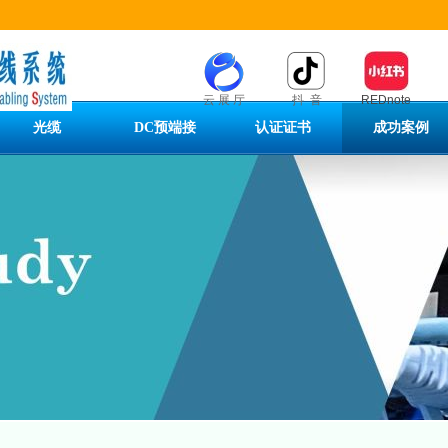
云 展 厅
抖 音
REDnote
光缆
DC预端接
认证证书
成功案例