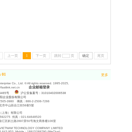
上一页
1
下一页
跳转
页
确定
尾页
s 01
更多
erprise Co., Ltd. © All rights reserved. 1995-2025,
企业邮箱登录
fastlink.net.cn
4465号
沪公安备案号：31010402006538
阳企业股份有限公司
505-3980 傳真：886-2-2506-7266
台北市中山區合江街58巷5號
（上海）有限公司
592275 传真：021-64648520
汇区斜土路2897弄50号海文商务楼106室
 VIETNAM TECHNOLOGY COMPANY LIMITED
6.643.953 Mobile：18915289790 (WeChat)