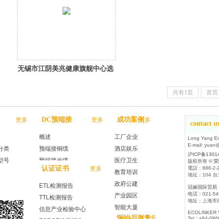
无锡市江阴美兆健康旗舰中心选
用Fastlink综合布线
共有1页
首页
DC预端接
成功案例
更多
更多
更多
contact u
概述
工厂企业
Long Yang Ent
E-mail: yuan@
分类
预端接铜缆
酒店娱乐
沪ICP备1301
型号
预端接光缆
医疗卫生
版权所有 ©
荣
认证证书
更多
電話：886-2-2
教育培训
地址：104 
政府公建
ETL检测报告
冠赫国际贸易
电话：021-54
产业园区
TTL检测报告
地址：上海市徐
智能大厦
信息产业检验中心
ECOLINKER
编码与服务
更多
Tel：+84-086