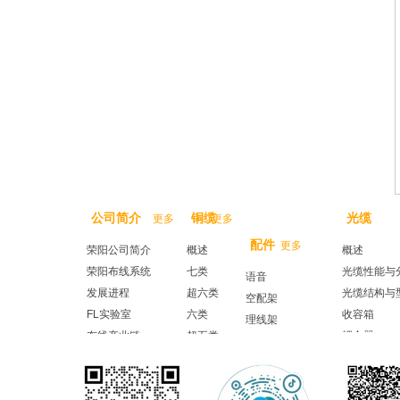
公司简介
铜缆
光缆
更多
更多
配件
更多
荣阳公司简介
概述
概述
荣阳布线系统
七类
光缆性能与
语音
发展进程
超六类
光缆结构与
空配架
FL实验室
六类
收容箱
理线架
布线产业链
超五类
耦合器
信息面板
光纤跳线
安装工具
尾纤